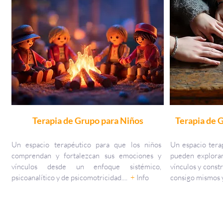
Terapia de Grupo para Niños
Terapia de 
Un espacio terapéutico para que los niños
Un espacio tera
comprendan y fortalezcan sus emociones y
pueden explorar
vínculos desde un enfoque sistémico,
vínculos y const
psicoanalítico y de psicomotricidad....
+
Info
consigo mismos y