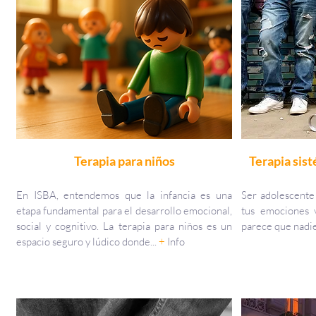
Terapia para niños
Terapia sis
En ISBA, entendemos que la infancia es una
Ser adolescente
etapa fundamental para el desarrollo emocional,
tus emociones 
social y cognitivo. La terapia para niños es un
parece que nadie
espacio seguro y lúdico donde...
+
Info