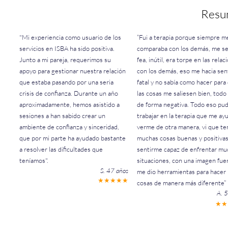
Resu
"Mi experiencia como usuario de los
“Fui a terapia porque siempre m
servicios en ISBA ha sido positiva.
comparaba con los demás, me se
Junto a mi pareja, requerimos su
fea, inútil, era torpe en las relac
apoyo para gestionar nuestra relación
con los demás, eso me hacia sen
que estaba pasando por una seria
fatal y no sabía como hacer para
crisis de confianza. Durante un año
las cosas me saliesen bien, todo 
aproximadamente, hemos asistido a
de forma negativa. Todo eso pu
sesiones a han sabido crear un
trabajar en la terapia que me ay
ambiente de confianza y sinceridad,
verme de otra manera, vi que te
que por mi parte ha ayudado bastante
muchas cosas buenas y positivas
a resolver las dificultades que
sentirme capaz de enfrentar mu
teníamos".
situaciones, con una imagen fue
S. 47 años
me dio herramientas para hacer 
★
★
★
★
★
cosas de manera más diferente”
A. 
★
★